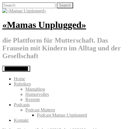
Skip
Search
to
for:
content
«Mamas Unplugged»
die Plattform für Mutterschaft. Das
Frausein mit Kindern im Alltag und der
Gesellschaft
Primary Menu
Home
Rubriken
Mamablog
Humorvolles
Rezepte
Podcasts
Podcast Muttern
Podcast Mamas Unplugged
Kontakt