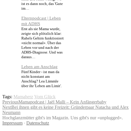
ist es dann noch, das 'Gute
im…
Elternpodcast | Leben
mit ADHS
Erst als sie Mama wurde,
zeigte sich plötzlich klar:
Rahels Gehirn funktioniert
«nicht normal». Über das
Leben vor und nach der
ADHS-Diagnose. Und was
daraus…
Leben am Anschlag
Fünf Kinder - ist man da
nicht konstant am
Anschlag? Lea Lämmle
über ihr 'Leben am Limit'.
Tags:
Mamaherz
Vom Glück
Beitragsnavigation
Previous
Mamapodcast | Jaël Malli – Kein Anfängerbaby
Next
Bei ihnen gibt es keine Freizeit: Gründerpaar Natacha und Alex
Neumann
Hochglanzmütter gibt's im Magazin. Uns gibt's nur «unplugged».
Impressum
·
Datenschutz