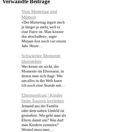
Verwandte Beiträge
Vom Muttertag und
Müttern
«Der Muttertag ärgert mich
je länger je mehr, weil er
eine Farce ist. Man könnte
ihn abschaffen», sagte
Mirjam Jost noch vor einem
Jahr. Heute…
Schwierige Momente
überstehen
Wer kennt sie nicht, die
Momente im Elternsein, in
denen man sich fragt: Wie
um alles in der Welt kann
ich noch eine Stunde mit…
Elternpodcast | Kinder
beim Trauern begleiten
Jemand aus der Familie
oder dem nahen Umfeld ist
gestorben. Wie geht man als
Eltern damit um? Was darf
man Kindern zumuten?
Worauf muss man…