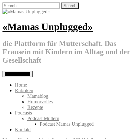
Skip
Search
to
for:
content
«Mamas Unplugged»
die Plattform für Mutterschaft. Das
Frausein mit Kindern im Alltag und der
Gesellschaft
Primary Menu
Home
Rubriken
Mamablog
Humorvolles
Rezepte
Podcasts
Podcast Muttern
Podcast Mamas Unplugged
Kontakt