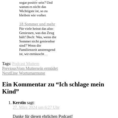
sogar positiv sein? Und
warum es nicht das
Wichtigste ist, so zu
bleiben wie vorher.
18 Sommer und mehr
Für viele heisst das also:
Geniessen, was das Zeug
hält! Doch: Was, wenn die
Sommer nicht geniessbar
sind? Wenn die
Familienzeit anstrengend
ist, wir enttäuscht…
Tags:
Podcast Muttern
Beitragsnavigation
Previous
Vom Muttersein ermüdet
Next
Eine Wortumarmung
Ein Kommentar zu “
Ich schlage mein
Kind
”
Kerstin
sagt:
27. März 2024 um 6:27 Uhr
Danke für diesen ehrlichen Podcast!