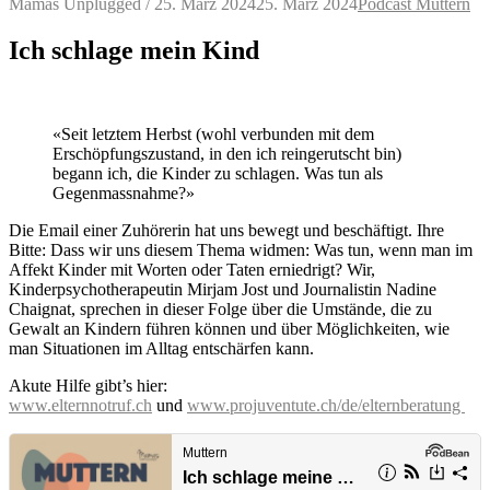
Mamas Unplugged
/
25. März 2024
25. März 2024
Podcast Muttern
Ich schlage mein Kind
«Seit letztem Herbst (wohl verbunden mit dem
Erschöpfungszustand, in den ich reingerutscht bin)
begann ich, die Kinder zu schlagen. Was tun als
Gegenmassnahme?»
Die Email einer Zuhörerin hat uns bewegt und beschäftigt. Ihre
Bitte: Dass wir uns diesem Thema widmen: Was tun, wenn man im
Affekt Kinder mit Worten oder Taten erniedrigt? Wir,
Kinderpsychotherapeutin Mirjam Jost und Journalistin Nadine
Chaignat, sprechen in dieser Folge über die Umstände, die zu
Gewalt an Kindern führen können und über Möglichkeiten, wie
man Situationen im Alltag entschärfen kann.
Akute Hilfe gibt’s hier:
www.elternnotruf.ch
und
www.projuventute.ch/de/elternberatung