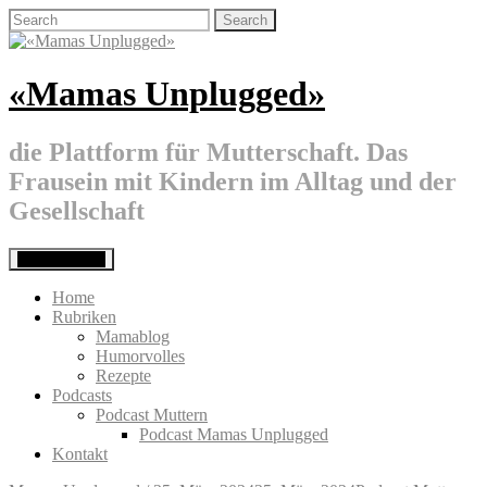
Skip
Search
to
for:
content
«Mamas Unplugged»
die Plattform für Mutterschaft. Das
Frausein mit Kindern im Alltag und der
Gesellschaft
Primary Menu
Home
Rubriken
Mamablog
Humorvolles
Rezepte
Podcasts
Podcast Muttern
Podcast Mamas Unplugged
Kontakt