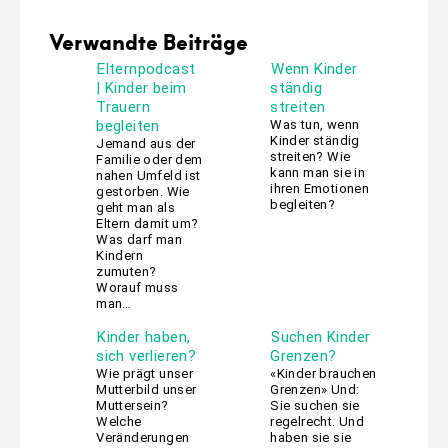
Verwandte Beiträge
Elternpodcast
Wenn Kinder
| Kinder beim
ständig
Trauern
streiten
begleiten
Was tun, wenn
Kinder ständig
Jemand aus der
streiten? Wie
Familie oder dem
kann man sie in
nahen Umfeld ist
ihren Emotionen
gestorben. Wie
begleiten?
geht man als
Eltern damit um?
Was darf man
Kindern
zumuten?
Worauf muss
man…
Kinder haben,
Suchen Kinder
sich verlieren?
Grenzen?
Wie prägt unser
«Kinder brauchen
Mutterbild unser
Grenzen» Und:
Muttersein?
Sie suchen sie
Welche
regelrecht. Und
Veränderungen
haben sie sie