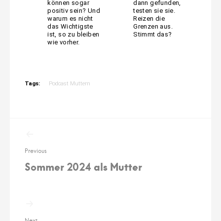
können sogar
dann gefunden,
positiv sein? Und
testen sie sie.
warum es nicht
Reizen die
das Wichtigste
Grenzen aus.
ist, so zu bleiben
Stimmt das?
wie vorher.
Tags:
Podcast Muttern
Beitragsnavigation
Previous
Sommer 2024 als Mutter
Next