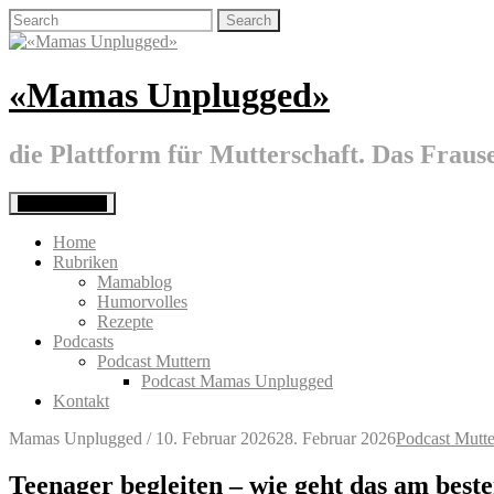
Skip
Search
to
for:
content
«Mamas Unplugged»
die Plattform für Mutterschaft. Das Fraus
Primary Menu
Home
Rubriken
Mamablog
Humorvolles
Rezepte
Podcasts
Podcast Muttern
Podcast Mamas Unplugged
Kontakt
Mamas Unplugged
/
10. Februar 2026
28. Februar 2026
Podcast Mutt
Teenager begleiten – wie geht das am best