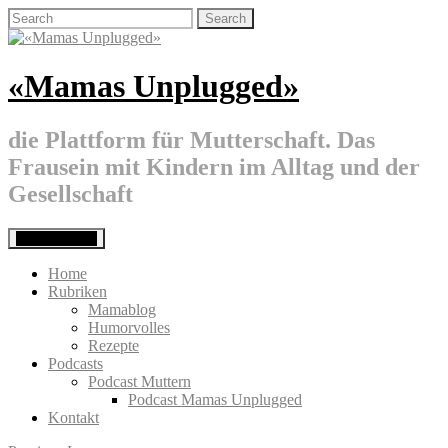
Skip
Search
to
for:
content
«Mamas Unplugged»
die Plattform für Mutterschaft. Das
Frausein mit Kindern im Alltag und der
Gesellschaft
Primary Menu
Home
Rubriken
Mamablog
Humorvolles
Rezepte
Podcasts
Podcast Muttern
Podcast Mamas Unplugged
Kontakt