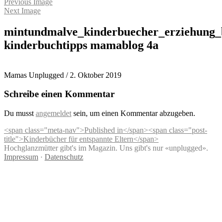
Previous Image
Next Image
mintundmalve_kinderbuecher_erziehung_b
kinderbuchtipps mamablog 4a
Mamas Unplugged
/
2. Oktober 2019
Schreibe einen Kommentar
Du musst
angemeldet
sein, um einen Kommentar abzugeben.
Beitragsnavigation
<span class="meta-nav">Published in</span><span class="post-
title">Kinderbücher für entspannte Eltern</span>
Hochglanzmütter gibt's im Magazin. Uns gibt's nur «unplugged».
Impressum
·
Datenschutz