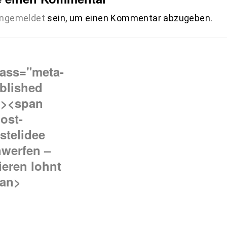
ngemeldet
sein, um einen Kommentar abzugeben.
gsnavigation
lass="meta-
blished
n><span
ost-
astelidee
werfen –
eren lohnt
pan>