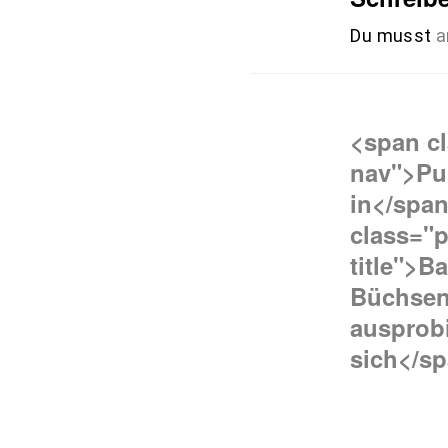
Du musst
a
Beitra
<span c
nav">Pu
in</spa
class="p
title">B
Büchsen
ausprobi
sich</s