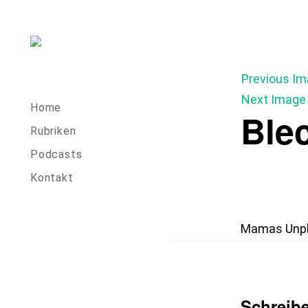
Skip
to
content
Previous I
Next Image
Home
Ble
Rubriken
Podcasts
Kontakt
Mamas Unp
Schreib