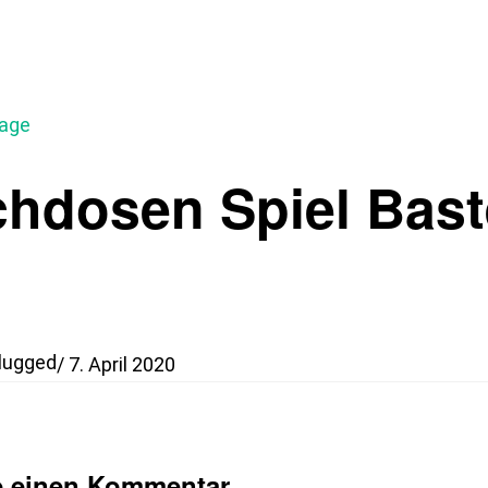
mage
chdosen Spiel Bast
lugged
/
7. April 2020
e einen Kommentar