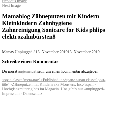
Previous Image
Next Image
Mamablog Zähneputzen mit Kindern
Kleinkindern Zahnhygiene
Zahnreinigung Sonicare for Kids phlips
elektrozahnbürsten8
Mamas Unplugged
/
13. November 2019
13. November 2019
Schreibe einen Kommentar
Du musst
angemeldet
sein, um einen Kommentar abzugeben.
Beitragsnavigation
<span class="meta-nav">Published in</span><span class="post-
title">Zähneputzen mit Kindern aka Monsters, Inc.</span>
Hochglanzmütter gibt's im Magazin. Uns gibt's nur «unplugged».
Impressum
·
Datenschutz