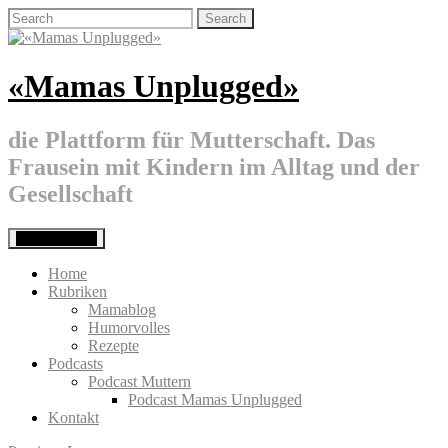
Skip
Search
to
for:
content
«Mamas Unplugged»
die Plattform für Mutterschaft. Das
Frausein mit Kindern im Alltag und der
Gesellschaft
Primary Menu
Home
Rubriken
Mamablog
Humorvolles
Rezepte
Podcasts
Podcast Muttern
Podcast Mamas Unplugged
Kontakt