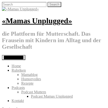
Skip
Search
to
for:
content
«Mamas Unplugged»
die Plattform für Mutterschaft. Das
Frausein mit Kindern im Alltag und der
Gesellschaft
Primary Menu
Home
Rubriken
Mamablog
Humorvolles
Rezepte
Podcasts
Podcast Muttern
Podcast Mamas Unplugged
Kontakt