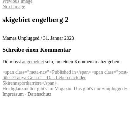
Previous Image
Next Image
skigebiet engelberg 2
Mamas Unplugged
/
31. Januar 2023
Schreibe einen Kommentar
Du musst
angemeldet
sein, um einen Kommentar abzugeben.
Beitragsnavigation
<span class="meta-nav">Published in</span><span class="post-
title">Tanya Geisser – Das Leben nach der
Skirennsportkarriere</span>
Hochglanzmütter gibt's im Magazin. Uns gibt's nur «unplugged».
Impressum
·
Datenschutz