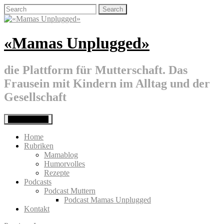
Skip
Search
to
for:
content
«Mamas Unplugged»
die Plattform für Mutterschaft. Das
Frausein mit Kindern im Alltag und der
Gesellschaft
Primary Menu
Home
Rubriken
Mamablog
Humorvolles
Rezepte
Podcasts
Podcast Muttern
Podcast Mamas Unplugged
Kontakt