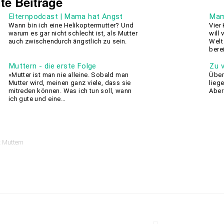
te Beiträge
Elternpodcast | Mama hat Angst
Mam
Wann bin ich eine Helikoptermutter? Und
Vier
warum es gar nicht schlecht ist, als Mutter
will
auch zwischendurch ängstlich zu sein.
Welt
bere
Muttern - die erste Folge
Zu v
«Mutter ist man nie alleine. Sobald man
Über
Mutter wird, meinen ganz viele, dass sie
lieg
mitreden können. Was ich tun soll, wann
Aber
ich gute und eine…
 Muttern
gsnavigation