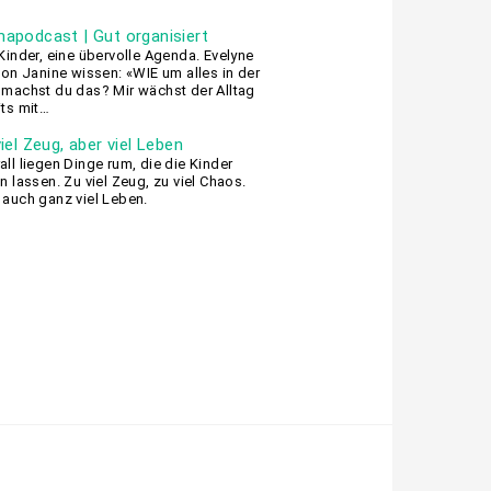
apodcast | Gut organisiert
 Kinder, eine übervolle Agenda. Evelyne
 von Janine wissen: «WIE um alles in der
 machst du das? Mir wächst der Alltag
its mit…
iel Zeug, aber viel Leben
all liegen Dinge rum, die die Kinder
en lassen. Zu viel Zeug, zu viel Chaos.
 auch ganz viel Leben.